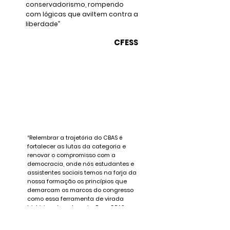
conservadorismo, rompendo
com lógicas que aviltem contra a
liberdade”
CFESS
“Relembrar a trajetória do CBAS é
fortalecer as lutas da categoria e
renovar o compromisso com a
democracia, onde nós estudantes e
assistentes sociais temos na forja da
nossa formação os princípios que
demarcam os marcos do congresso
como essa ferramenta de virada
histórica da categoria. Esse CBAS
acontece em um momento importante
para a história brasileira e