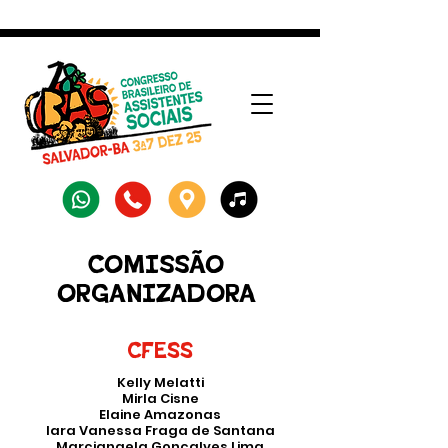
COMISSÃO
ORGANIZADORA
CFESS
Kelly Melatti
Mirla Cisne
Elaine Amazonas
Iara Vanessa Fraga de Santana
Marciangela Gonçalves Lima