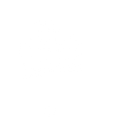
REDES SOCIAIS
@cfessoficia
@
cressbahi
l
a
@
enessonaciona
@
abepss